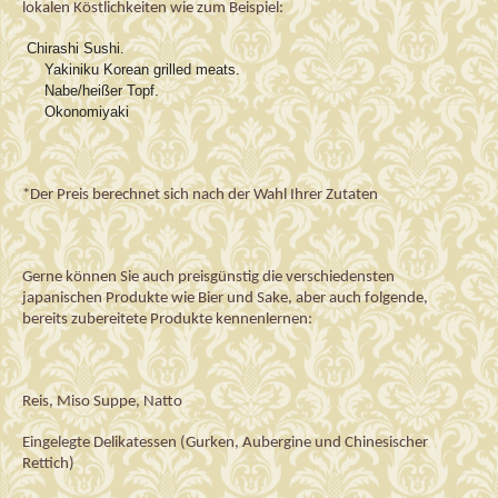
lokalen Köstlichkeiten wie
 zum Beispiel
:
 Chirashi
 Sushi.
     Yakiniku Korean grilled meats.
Nabe
/
heißer
Topf
.
Okonomiy
ak
i
*Der Preis berechnet sich nach der Wahl Ihrer Zutaten
Gerne können S
ie auch preisgünstig
 die verschiedensten 
j
apanischen Produkte wie Bier und Sake, aber auch folgende
,
bereits zubereitete 
Produkte kennenlernen:
Reis, Miso Suppe
, 
Natto
Eingelegte 
Delikatessen (Gurken, Aubergine
 und Chinesischer 
Rettich)