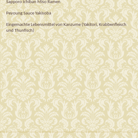
Sapporo 
Ichiban
 Miso 
Ramen
Peyoung
 Sauce 
Yakisoba
Eingemachte Lebensmittel von 
Kanzume
 (
Yakito
ri
, Krabbenfleisch 
und
 Thunfisch)