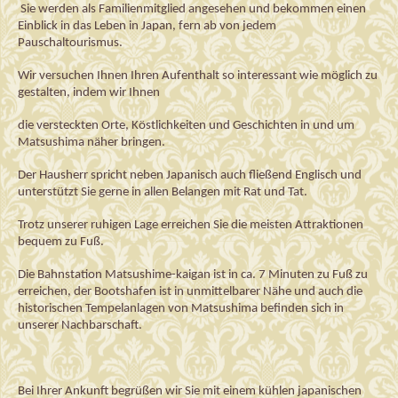
 Sie werden als Familienmitglied angesehen und bekommen einen 
Einblick in das Leben in Japan
,
 fern ab von jedem 
Pauschaltourismus.
Wir versuchen I
hnen Ihren Aufenthalt so interessant wie möglich zu 
gestalten, indem wir 
I
hnen
die versteckten Orte
, Köstlichkeiten und Geschichten
 in und um 
Matsushima
näher bringen
. 
Der Hausherr spricht neben Japanisch auch fließend Englisch und 
unterstützt S
ie gerne
 in allen Belangen
 mit Rat und Tat.
Trotz unserer ruhigen Lage erreichen 
Sie 
die meisten
 Attraktionen 
bequem zu Fuß.
Die Bahnstation 
Matsushime-kaigan
 ist 
in 
ca. 7 Minuten zu Fuß zu 
erreichen, der Bootshafen ist in unmittelbarer Nähe und auch die 
historischen Tempelanlagen
 von 
Matsushima
 befinden sich in 
unserer Nachbarschaft.
Bei Ihrer Ankunft begrüßen wir S
ie mit einem kühlen
 japanischen